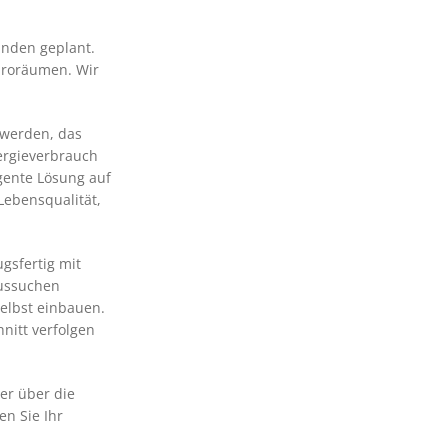
unden geplant.
Büroräumen. Wir
 werden, das
nergieverbrauch
gente Lösung auf
Lebensqualität,
gsfertig mit
aussuchen
elbst einbauen.
nitt verfolgen
.
er über die
n Sie Ihr