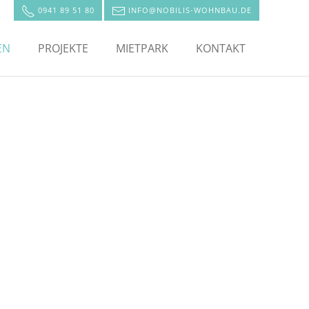
0941 89 51 80
INFO@NOBILIS-WOHNBAU.DE
EN
PROJEKTE
MIETPARK
KONTAKT